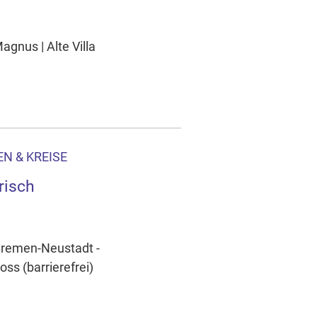
gnus | Alte Villa
N & KREISE
risch
 Bremen-Neustadt -
ss (barrierefrei)