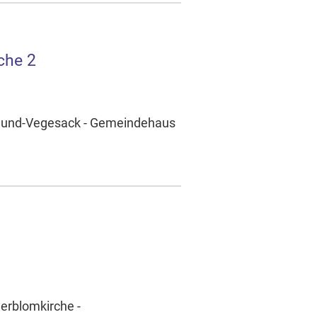
che 2
umund-Vegesack - Gemeindehaus
derblomkirche -