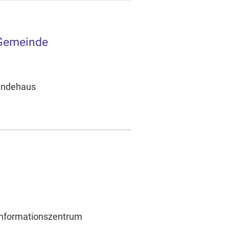
 Gemeinde
eindehaus
s Informationszentrum