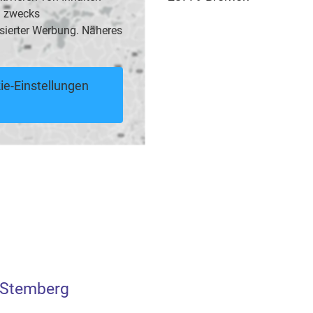
B. zwecks
sierter Werbung. Näheres
ie-Einstellungen
 Stemberg