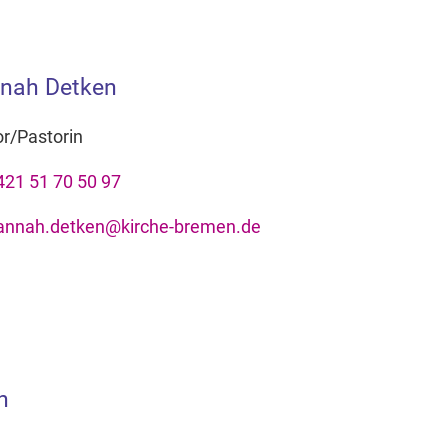
nah Detken
r/Pastorin
421 51 70 50 97
annah.detken@kirche-bremen.de
h