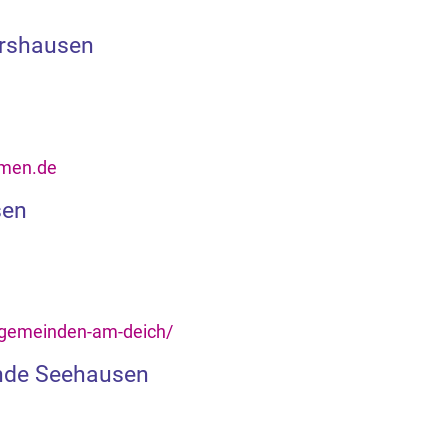
ershausen
emen.de
sen
gemeinden-am-deich/
inde Seehausen