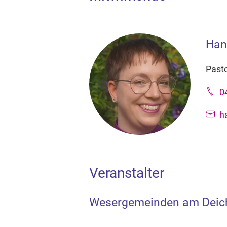
Han
Pasto
0
h
Veranstalter
Wesergemeinden am Deic