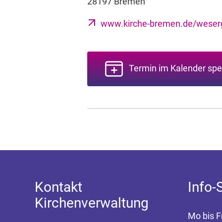
28197 Bremen
www.kirche-bremen.de/weser
Termin im Kalender spe
Kontakt
Info-
Kirchenverwaltung
Mo bis F