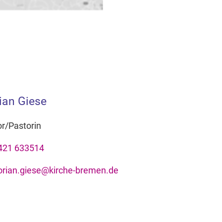
ian Giese
r/Pastorin
421 633514
lorian.giese@kirche-bremen.de