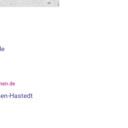
de
men.de
men-Hastedt