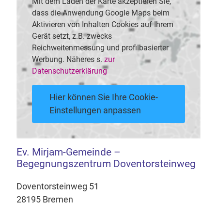
Mit dem Laden der Karte akzeptieren Sie,
dass die Anwendung Google Maps beim
Aktivieren von Inhalten Cookies auf Ihrem
Gerät setzt, z.B. zwecks
Reichweitenmessung und profilbasierter
Werbung. Näheres s.
zur
Datenschutzerklärung
Hier können Sie Ihre Cookie-
Einstellungen anpassen
Ev. Mirjam-Gemeinde –
Begegnungszentrum Doventorsteinweg
Doventorsteinweg 51
28195 Bremen