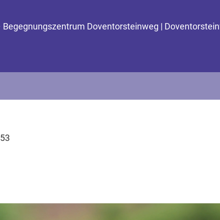
e – Begegnungszentrum Doventorsteinweg | Doventorste
 53