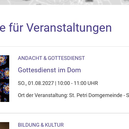
e für Veranstaltungen
ANDACHT & GOTTESDIENST
aden
Gottesdienst im Dom
arte akzeptieren Sie, dass die Anwendung Google Maps beim Ak
f Ihrem Gerät setzt, z.B. zwecks Reichweitenmessung und profil
SO., 01.08.2027 | 10:00 - 11:00 UHR
nschutzerklärung
Ort der Veranstaltung: St. Petri Domgemeinde - 
ie Ihre Cookie-Einstellungen anpassen
BILDUNG & KULTUR