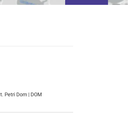
tivieren von
basierter Werbung.
St. Petri Dom | DOM