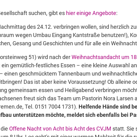
esellschaft suchen, gibt es
hier einige Angebote
:
 Nachmittag des 24.12. verbringen wollen, sind herzlich 
raum wegen Umbau Eingang Kantstraße benutzen!), Korn
hen, Gesang und Geschichten und für alle ein Weihnach
orsteinweg 51) wird nach der
Weihnachtsandacht um 18
 ein gemütlich-festliches Essen – eine kleine Auswahl an
 – einen geschmücktem Tannenbaum und weihnachtliche
itbringen! Das ist aber keine Voraussetzung! Ob alleine 
mmung gemeinsam essen und Heiligabend verbringen möcht
achsenen freut sich das Team um Pastorin Nora Larsen a
remen.de, Tel. 0151 7004 1731).
Helfende Hände sind be
bau unterstützen möchte, meldet sich ebenfalls bei Pa
 die
Offene Nacht von Acht bis Acht des CVJM
statt. Sie
 8 Uhr. Los geht's mit einer warmen Mahlzeit für die r