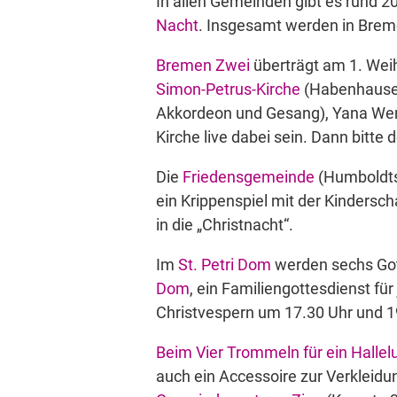
In allen Gemeinden gibt es rund 2
Nacht
. Insgesamt werden in Bre
Bremen Zwei
überträgt am 1. Wei
Simon-Petrus-Kirche
(Habenhauser 
Akkordeon und Gesang), Yana Wer
Kirche live dabei sein. Dann bitte 
Die
Friedensgemeinde
(Humboldts
ein Krippenspiel mit der Kinders
in die „Christnacht“.
Im
St. Petri Dom
werden sechs Got
Dom
, ein Familiengottesdienst fü
Christvespern um 17.30 Uhr und 1
Beim Vier Trommeln für ein Halle
auch ein Accessoire zur Verkleidun