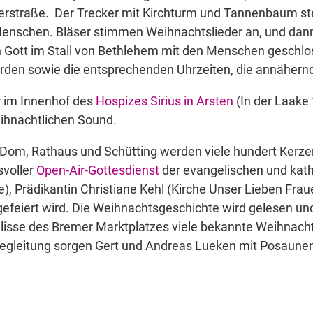
erstraße. Der Trecker mit Kirchturm und Tannenbaum ste
nschen. Bläser stimmen Weihnachtslieder an, und dann 
den Gott im Stall von Bethlehem mit den Menschen geschlo
rden sowie die entsprechenden Uhrzeiten, die annähernd
 im Innenhof des
Hospizes Sirius in Arsten
(In der Laake 
ihnachtlichen Sound.
Dom, Rathaus und Schütting werden viele hundert Kerze
voller
Open-Air-Gottesdienst
der evangelischen und kath
), Prädikantin Christiane Kehl (Kirche Unser Lieben Fra
efeiert wird. Die Weihnachtsgeschichte wird gelesen u
lisse des Bremer Marktplatzes viele bekannte Weihnacht
Begleitung sorgen Gert und Andreas Lueken mit Posaune