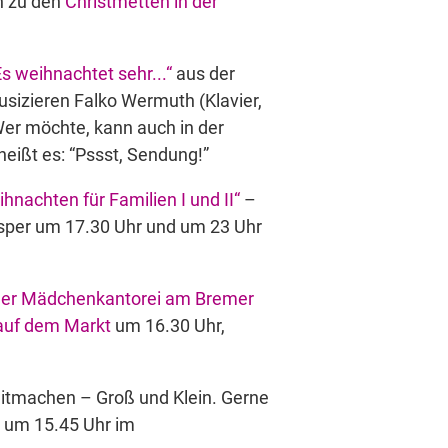
n zu den
Christmetten in der
s weihnachtet sehr...“
aus der
musizieren Falko Wermuth (Klavier,
er möchte, kann auch in der
eißt es: “Pssst, Sendung!”
hnachten für Familien I und II“
–
esper um 17.30 Uhr und um 23 Uhr
 der Mädchenkantorei am Bremer
auf dem Markt
um 16.30 Uhr,
itmachen – Groß und Klein. Gerne
st um 15.45 Uhr im