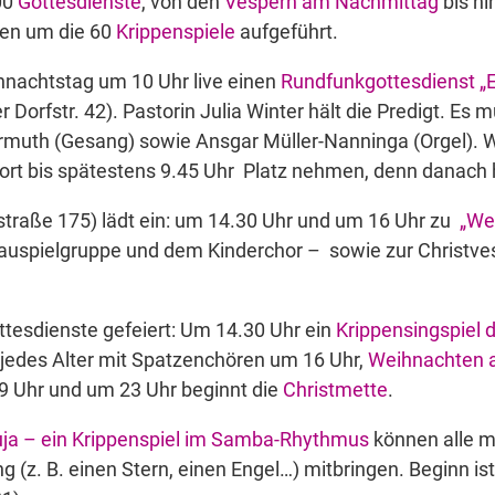
00
Gottesdienste
, von den
Vespern am Nachmittag
bis hi
men um die 60
Krippenspiele
aufgeführt.
hnachtstag um 10 Uhr live einen
Rundfunkgottesdienst „E
Dorfstr. 42). Pastorin Julia Winter hält die Predigt. Es 
muth (Gesang) sowie Ansgar Müller-Nanninga (Orgel). W
dort bis spätestens 9.45 Uhr
Platz nehmen, denn danach h
traße 175) lädt ein: um 14.30 Uhr und um 16 Uhr zu
„Wei
chauspielgruppe und dem Kinderchor – sowie zur Christv
tesdienste gefeiert: Um 14.30 Uhr ein
Krippensingspiel
r jedes Alter mit Spatzenchören um 16 Uhr,
Weihnachten 
9 Uhr und um 23 Uhr beginnt die
Christmette
.
luja – ein Krippenspiel im Samba-Rhythmus
können alle m
g (z. B. einen Stern, einen Engel…) mitbringen. Beginn i