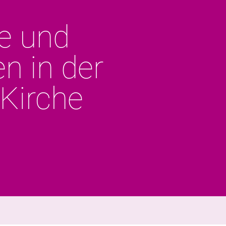
te und
n in der
Kirche