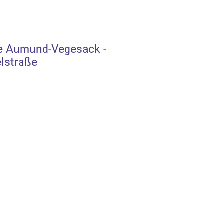
e Aumund-Vegesack -
lstraße