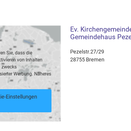
Ev. Kirchengemeind
Gemeindehaus Peze
Pezelstr.27/29
en Sie, dass die
28755 Bremen
vieren von Inhalten
B. zwecks
sierter Werbung. Näheres
ie-Einstellungen