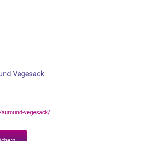
und-Vegesack
e/aumund-vegesack/
ichern