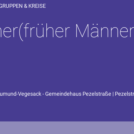
GRUPPEN & KREISE
her(früher Männe
 Aumund-Vegesack - Gemeindehaus Pezelstraße | Pezelst