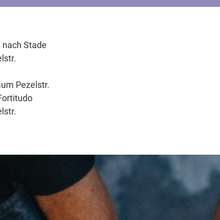
t nach Stade
str.
aum Pezelstr.
Fortitudo
lstr.