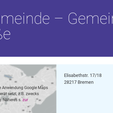
Gemeinde – Geme
ße
Elisabethstr. 17/18
28217 Bremen
 die Anwendung Google Maps
rät setzt, z.B. zwecks
. Näheres s.
zur