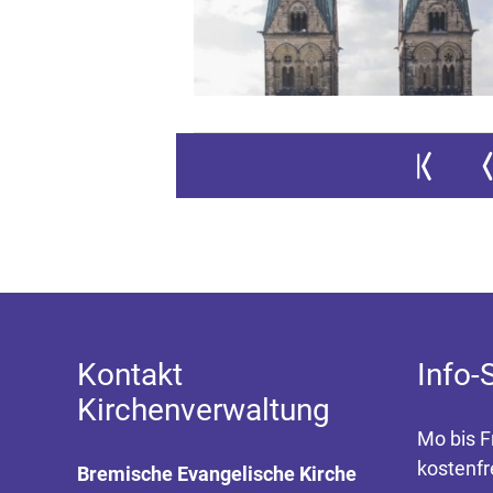
Zur ersten S
Zu
Kontakt
Info-
Kirchenverwaltung
Mo bis F
kostenfr
Bremische Evangelische Kirche