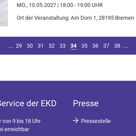
MO., 10.05.2027 | 18:00 - 19:00 UHR
Ort der Veranstaltung: Am Dom 1, 28195 Bremen
eite springen
r vorherigen Seite
Z
....
29
30
31
32
33
34
35
36
37
38
....
Service der EKD
Presse
r von 9 bis 18 Uhr
Pressestelle
ei erreichbar