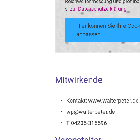
Reichweitenmessung und profilba
s.
zur Datenschutzerklärung
Hier können Sie Ihre Cook
anpassen
Mitwirkende
Kontakt: www.walterpeter.de
wp@walterpeter.de
T 04205-315596