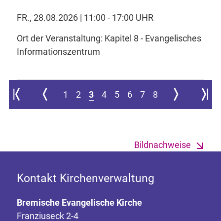
FR., 28.08.2026 | 11:00 - 17:00 UHR
Ort der Veranstaltung: Kapitel 8 - Evangelisches
Informationszentrum
Zur ersten Seite springen
Zur vorherigen Seite
Zur nächsten Sei
Zur let
1
2
3
4
5
6
7
8
Bildnachweise
Kontakt Kirchenverwaltung
Bremische Evangelische Kirche
Franziuseck 2-4