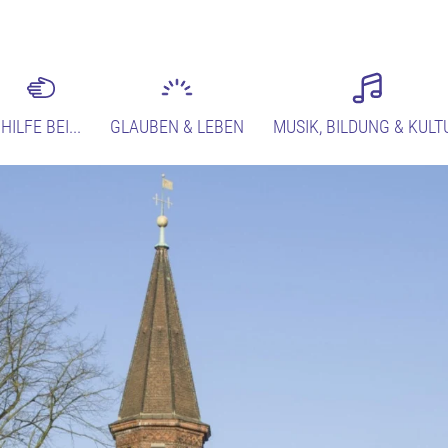
HILFE BEI...
GLAUBEN & LEBEN
MUSIK, BILDUNG & KULT