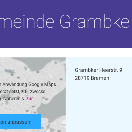
emeinde Grambke 
Grambker Heerstr. 9
28719 Bremen
 die Anwendung Google Maps
rät setzt, z.B. zwecks
. Näheres s.
zur
ngen anpassen