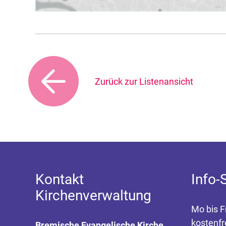
Zurück zur Listenansicht
Kontakt
Info-
Kirchenverwaltung
Mo bis F
kostenfr
Bremische Evangelische Kirche