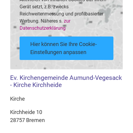
Gerät setzt, z.B. zwecks
Reichweitenmessung und profilbasierter
Werbung. Näheres s.
zur
Datenschutzerklärung
Hier können Sie Ihre Cookie-
Einstellungen anpassen
Ev. Kirchengemeinde Aumund-Vegesack
- Kirche Kirchheide
Kirche
Kirchheide 10
28757 Bremen