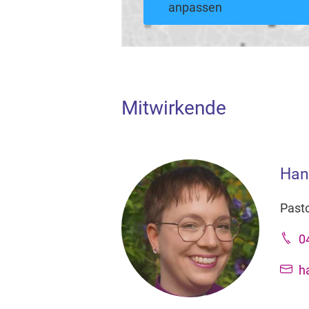
anpassen
Mitwirkende
Han
Pasto
0
h