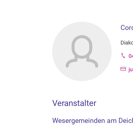
Cor
Diak
0
j
Veranstalter
Wesergemeinden am Deic