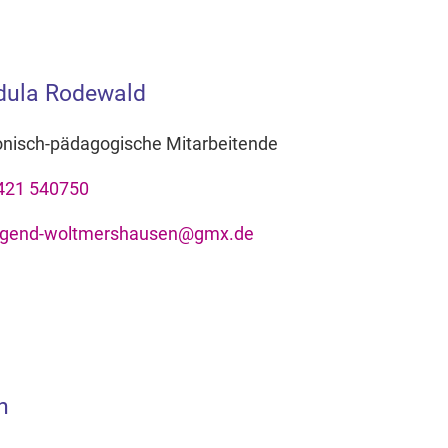
dula Rodewald
onisch-pädagogische Mitarbeitende
421 540750
ugend-woltmershausen@gmx.de
h