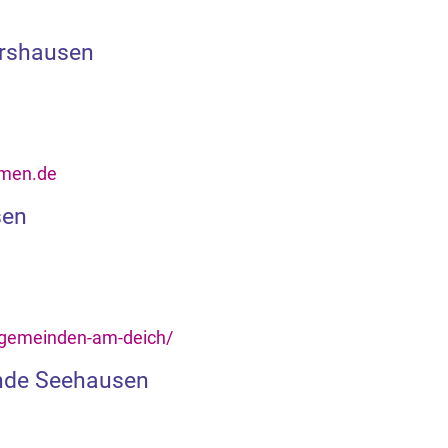
ershausen
emen.de
sen
gemeinden-am-deich/
inde Seehausen