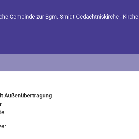
ische Gemeinde zur Bgm.-Smidt-Gedächtniskirche - Kirche 
it Außenübertragung
r
te:
yer
)