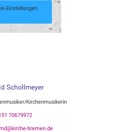
ie-Einstellungen
id Schollmeyer
henmusiker/Kirchenmusikerin
151 70679972
kmd@kirche-bremen.de