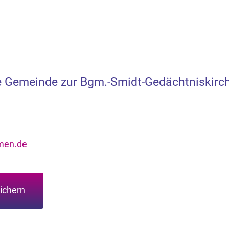
he Gemeinde zur Bgm.-Smidt-Gedächtniskirc
men.de
ichern