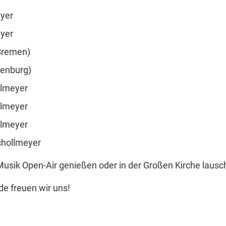
eyer
eyer
(Bremen)
denburg)
llmeyer
llmeyer
llmeyer
chollmeyer
usik Open-Air genießen oder in der Großen Kirche lausc
nde freuen wir uns!