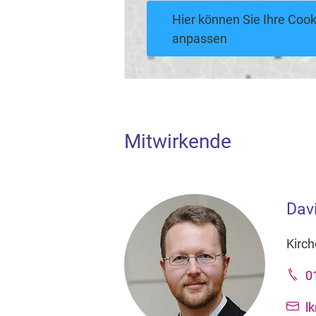
Hier können Sie Ihre Cook
anpassen
Mitwirkende
Dav
Kirc
0
l