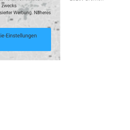
B. zwecks
sierter Werbung. Näheres
ie-Einstellungen