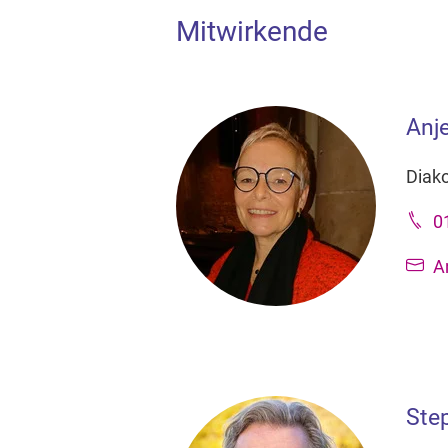
Mitwirkende
Anj
Diak
0
A
Ste