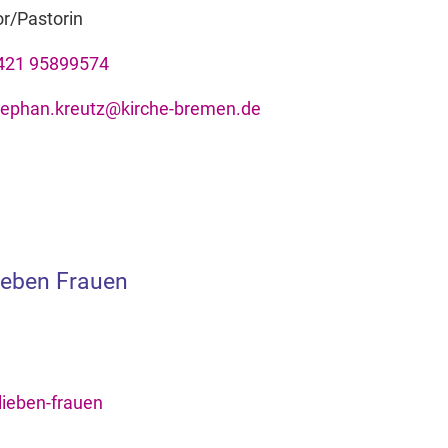
r/Pastorin
421 95899574
tephan.kreutz@kirche-bremen.de
ieben Frauen
ieben-frauen