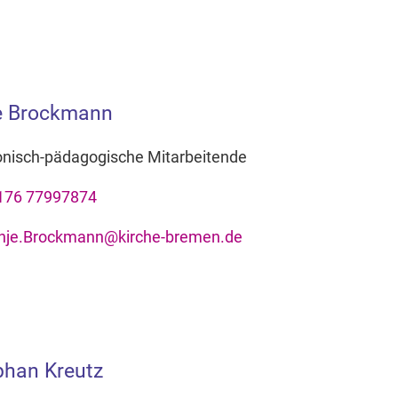
e Brockmann
onisch-pädagogische Mitarbeitende
176 77997874
nje.Brockmann@kirche-bremen.de
phan Kreutz