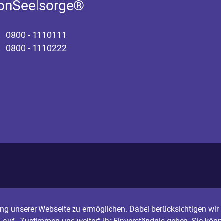
fonSeelsorge®
0800 - 1110111
0800 - 1110222
g unserer Webseite zu ermöglichen. Dabei berücksichtigen wir I
n auf „Zustimmen und weiter“ Ihr Einverständnis geben. Sie könn