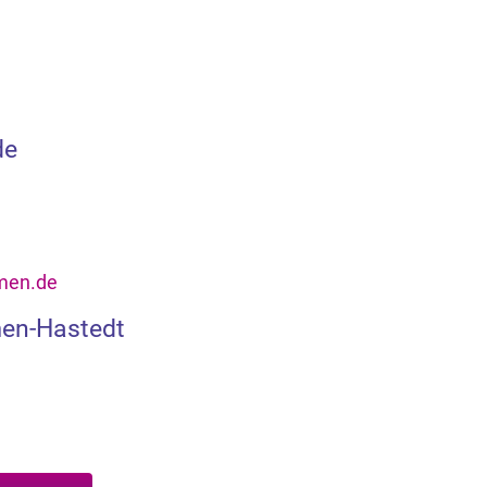
de
men.de
men-Hastedt