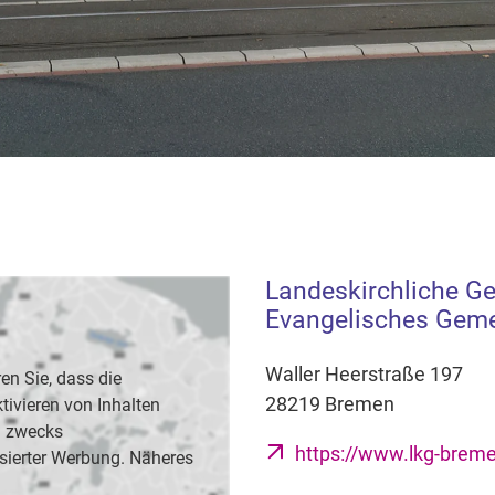
Landeskirchliche G
Evangelisches Gem
Waller Heerstraße 197
en Sie, dass die
28219 Bremen
vieren von Inhalten
B. zwecks
https://www.lkg-brem
sierter Werbung. Näheres