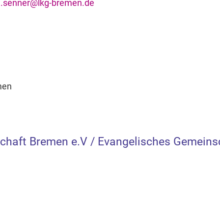
.senner@lkg-bremen.de
men
chaft Bremen e.V / Evangelisches Gemein