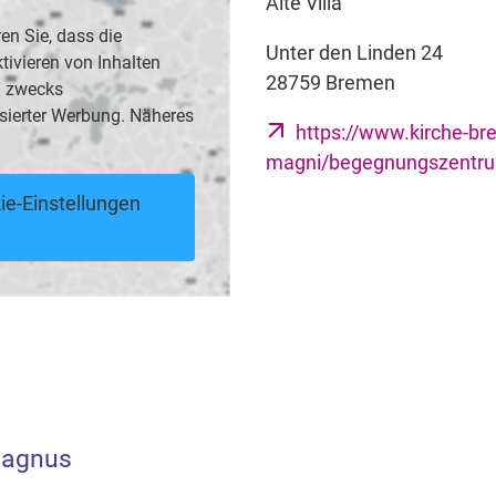
Alte Villa
en Sie, dass die
Unter den Linden 24
vieren von Inhalten
28759 Bremen
B. zwecks
sierter Werbung. Näheres
https://www.kirche-br
magni/begegnungszentru
ie-Einstellungen
Magnus