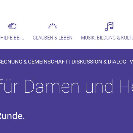
HILFE BEI...
GLAUBEN & LEBEN
MUSIK, BILDUNG & KULT
EGEGNUNG & GEMEINSCHAFT | DISKUSSION & DIALOG |
für Damen und H
Runde.