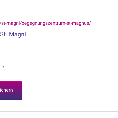
e/st-magni/begegnungszentrum-st-magnus/
 St. Magni
de
ichern