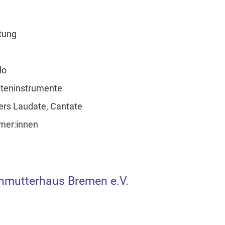
itung
lo
uteninstrumente
ters Laudate, Cantate
mer:innen
nmutterhaus Bremen e.V.