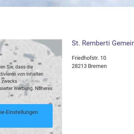
St. Remberti Gemein
Friedhofstr. 10
28213 Bremen
en Sie, dass die
vieren von Inhalten
B. zwecks
sierter Werbung. Näheres
ie-Einstellungen