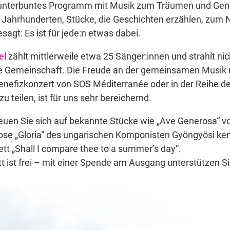
 kunterbuntes Programm mit Musik zum Träumen und Gen
en Jahrhunderten, Stücke, die Geschichten erzählen, zu
agt: Es ist für jede:n etwas dabei.
el
zählt mittlerweile etwa 25 Sänger:innen und strahlt ni
e Gemeinschaft. Die Freude an der gemeinsamen Musik u
nefizkonzert von SOS Méditerranée oder in der Reihe de
teilen, ist für uns sehr bereichernd.
Freuen Sie sich auf bekannte Stücke wie „Ave Generosa“ 
tuose „Gloria“ des ungarischen Komponisten Gyöngyösi k
t „Shall I compare thee to a summer’s day“.
itt ist frei – mit einer Spende am Ausgang unterstützen S