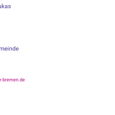
ukas
emeinde
he-bremen.de