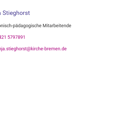
a Stieghorst
onisch-pädagogische Mitarbeitende
421 5797891
nja.stieghorst@kirche-bremen.de