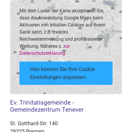
Mit dem Laden der Karte akzeptieren Sie,
dass die Anwendung Google Maps beim
Aktivieren von Inhalten Cookies auf Ihrem
Gerät setzt, z.B. zwecks
Reichweitenmessung und profilbasierter
Werbung. Näheres s.
zur
Datenschutzerklärung
Hier können Sie Ihre Cookie-
Einstellungen anpassen
Ev. Trinitatisgemeinde -
Gemeindezentrum Tenever
St. Gotthard-Str. 140
28325 Bremen