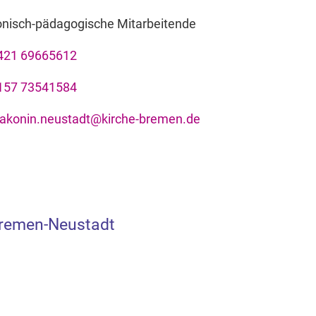
onisch-pädagogische Mitarbeitende
421 69665612
157 73541584
iakonin.neustadt@kirche-bremen.de
Bremen-Neustadt