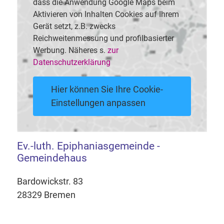
dass die Anwendung Google Maps beim
Aktivieren von Inhalten Cookies auf Ihrem
Gerät setzt, z.B. zwecks
Reichweitenmessung und profilbasierter
Werbung. Näheres s.
zur
Datenschutzerklärung
Hier können Sie Ihre Cookie-
Einstellungen anpassen
Ev.-luth. Epiphaniasgemeinde -
Gemeindehaus
Bardowickstr. 83
28329 Bremen