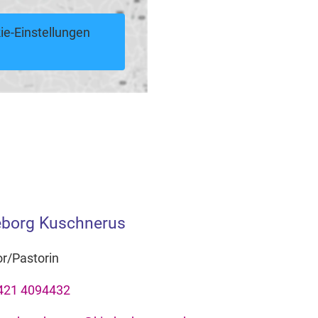
ie-Einstellungen
eborg Kuschnerus
r/Pastorin
421 4094432