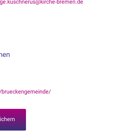
nge.kuschnerus@kirche-bremen.de
men
e/brueckengemeinde/
ichern