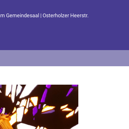
im Gemeindesaal | Osterholzer Heerstr.