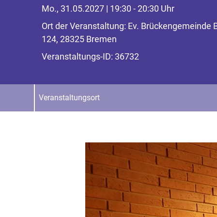
Mo., 31.05.2027 | 19:30 - 20:30 Uhr
Ort der Veranstaltung: Ev. Brückengemeinde B
124, 28325 Bremen
Veranstaltungs-ID: 36732
Veranstaltungsort