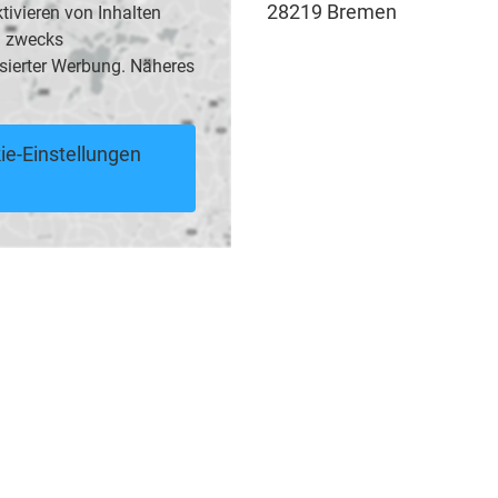
28219 Bremen
vieren von Inhalten
B. zwecks
sierter Werbung. Näheres
ie-Einstellungen