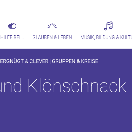
HILFE BEI...
GLAUBEN & LEBEN
MUSIK, BILDUNG & KULT
VERGNÜGT & CLEVER | GRUPPEN & KREISE
 und Klönschnack