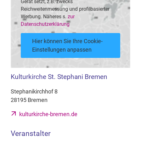
Gerät setzt, z.B. zwecks
Reichweitenmessung und profilbasierter
Werbung. Näheres s.
zur
Datenschutzerklärung
Hier können Sie Ihre Cookie-
Einstellungen anpassen
Kulturkirche St. Stephani Bremen
Stephanikirchhof 8
28195 Bremen
kulturkirche-bremen.de
Veranstalter