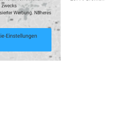
B. zwecks
sierter Werbung. Näheres
ie-Einstellungen