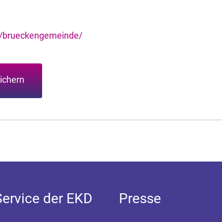
e/brueckengemeinde/
ichern
Service der EKD
Presse