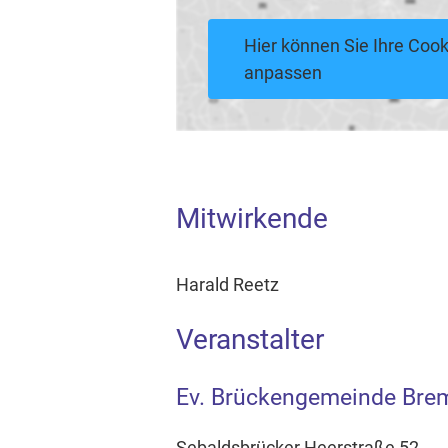
Hier können Sie Ihre Cook
anpassen
Mitwirkende
Harald Reetz
Veranstalter
Ev. Brückengemeinde Bre
Sebaldsbrücker Heerstraße 52