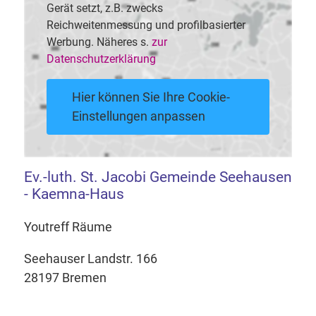
Gerät setzt, z.B. zwecks
Reichweitenmessung und profilbasierter
Werbung. Näheres s.
zur
Datenschutzerklärung
Hier können Sie Ihre Cookie-
Einstellungen anpassen
Ev.-luth. St. Jacobi Gemeinde Seehausen
- Kaemna-Haus
Youtreff Räume
Seehauser Landstr. 166
28197 Bremen