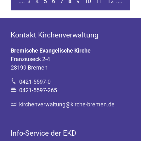
sten Seite springen
Zur vorherigen Seite
Zur nä
....
3
4
5
6
7
8
9
10
11
12
....
Kontakt Kirchenverwaltung
Bremische Evangelische Kirche
Franziuseck 2-4
28199 Bremen
0421-5597-0
0421-5597-265
kirchenverwaltung@kirche-bremen.de
Info-Service der EKD