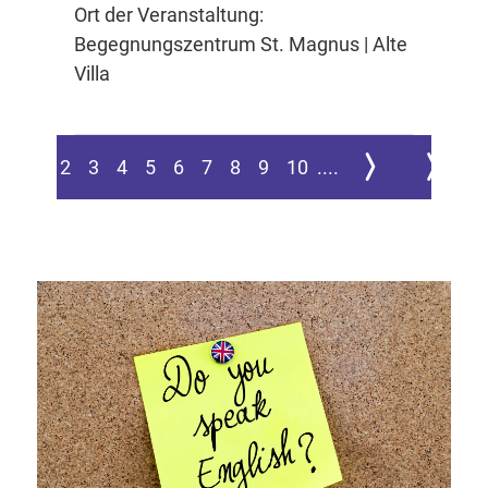
Ort der Veranstaltung:
Begegnungszentrum St. Magnus | Alte
Villa
Zur nächsten Seite
Zur letzte
1
2
3
4
5
6
7
8
9
10
....