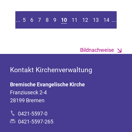
en Seite springen
Zur vorherigen Seite
Zur n
....
5
6
7
8
9
10
11
12
13
14
....
Bildnachweise
Kontakt Kirchenverwaltung
Bremische Evangelische Kirche
Franziuseck 2-4
28199 Bremen
0421-5597-0
0421-5597-265