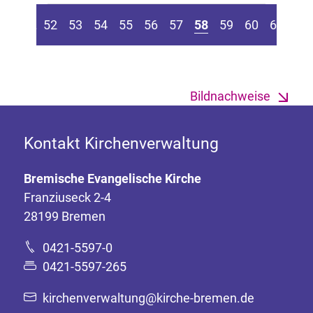
 Seite springen
ur vorherigen Seite
Zu
....
52
53
54
55
56
57
58
59
60
61
Bildnachweise
Kontakt Kirchenverwaltung
Bremische Evangelische Kirche
Franziuseck 2-4
28199 Bremen
0421-5597-0
0421-5597-265
kirchenverwaltung@kirche-bremen.de