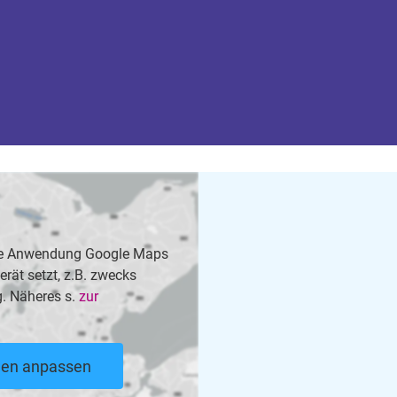
 die Anwendung Google Maps
rät setzt, z.B. zwecks
. Näheres s.
zur
ngen anpassen