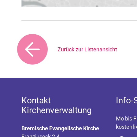
Zurück zur Listenansicht
Kontakt
Info-
Kirchenverwaltung
Mo bis F
kostenfr
Bremische Evangelische Kirche
Franziuseck 2-4