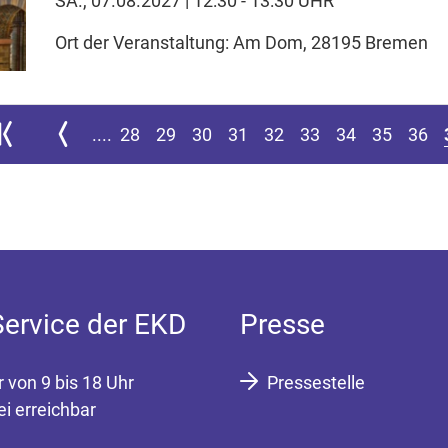
SA., 07.08.2027 | 12:30 - 13:30 UHR
Ort der Veranstaltung: Am Dom, 28195 Bremen
ur ersten Seite springen
Zur vorherigen Seite
....
28
29
30
31
32
33
34
35
36
Service der EKD
Presse
r von 9 bis 18 Uhr
Pressestelle
ei erreichbar