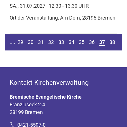
SA., 31.07.2027 | 12:30 - 13:30 UHR
Ort der Veranstaltung: Am Dom, 28195 Bremen
 Seite springen
ur vorherigen Seite
Zu
....
29
30
31
32
33
34
35
36
37
38
Kontakt Kirchenverwaltung
Bremische Evangelische Kirche
Franziuseck 2-4
28199 Bremen
0421-5597-0