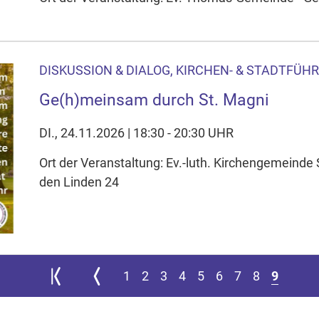
DISKUSSION & DIALOG, KIRCHEN- & STADTFÜH
Ge(h)meinsam durch St. Magni
DI., 24.11.2026 | 18:30 - 20:30 UHR
Ort der Veranstaltung: Ev.-luth. Kirchengemeinde
den Linden 24
Zur ersten Seite springen
Zur vorherigen Seite
1
2
3
4
5
6
7
8
9