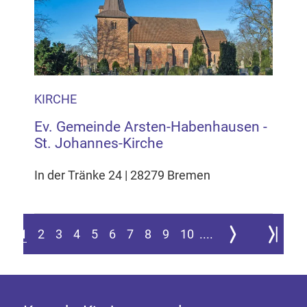
KIRCHE
Ev. Gemeinde Arsten-Habenhausen -
St. Johannes-Kirche
In der Tränke 24 | 28279 Bremen
Zur nächsten Seite
Zur letzte
1
2
3
4
5
6
7
8
9
10
....