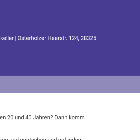
ler | Osterholzer Heerstr. 124, 28325
chen 20 und 40 Jahren? Dann komm
zen und quatschen und auf jeden