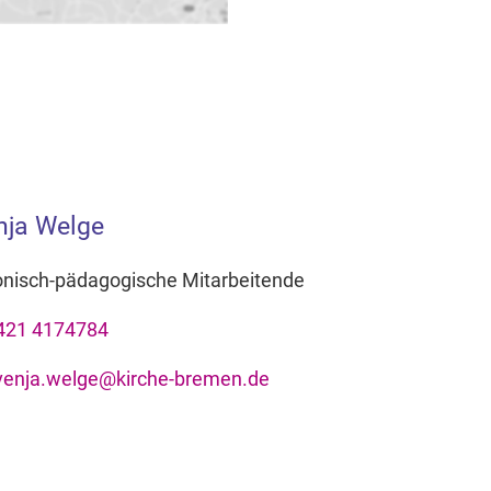
nja Welge
onisch-pädagogische Mitarbeitende
421 4174784
venja.welge@kirche-bremen.de