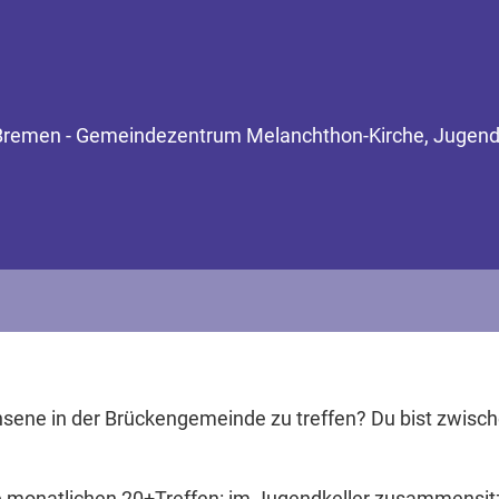
Bremen - Gemeindezentrum Melanchthon-Kirche, Jugendkel
hsene in der Brückengemeinde zu treffen? Du bist zwis
e monatlichen 20+Treffen: im Jugendkeller zusammensit