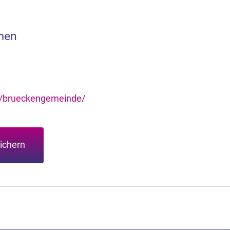
men
e/brueckengemeinde/
ichern