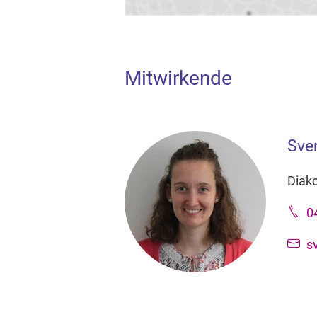
Mitwirkende
Sve
Diak
0
s