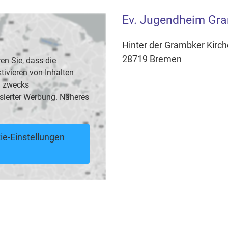
Ev. Jugendheim Gr
Hinter der Grambker Kirch
28719 Bremen
en Sie, dass die
vieren von Inhalten
B. zwecks
sierter Werbung. Näheres
ie-Einstellungen