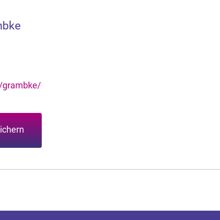
mbke
e/grambke/
ichern