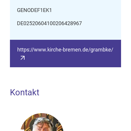
GENODEF1EK1
DE02520604100206428967
https://www.kirche-bremen.de/grambke/
Kontakt