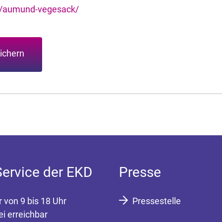
e/aumund-vegesack/
ichern
Service der EKD
Presse
r von 9 bis 18 Uhr
Pressestelle
ei erreichbar