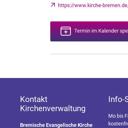
https://www.kirche-bremen.d
Termin im Kalender spe
Kontakt
Info-
Kirchenverwaltung
Mo bis F
kostenfr
Bremische Evangelische Kirche