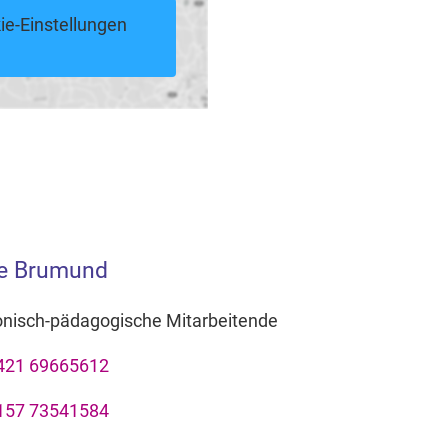
ie-Einstellungen
e Brumund
onisch-pädagogische Mitarbeitende
421 69665612
157 73541584