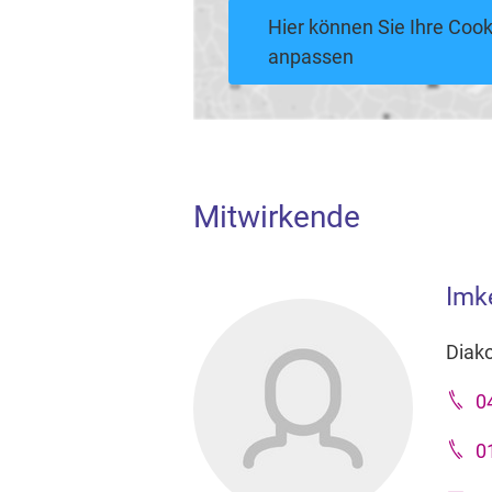
Hier können Sie Ihre Cook
anpassen
Mitwirkende
Imk
Diak
0
0