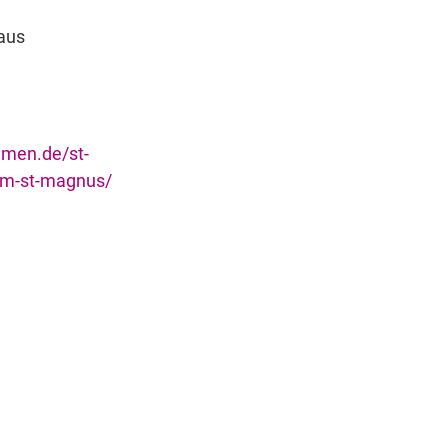
aus
emen.de/st-
m-st-magnus/