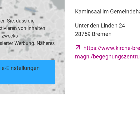
Kaminsaal im Gemeindeh
en Sie, dass die
Unter den Linden 24
vieren von Inhalten
28759 Bremen
B. zwecks
sierter Werbung. Näheres
https://www.kirche-br
magni/begegnungszentru
ie-Einstellungen