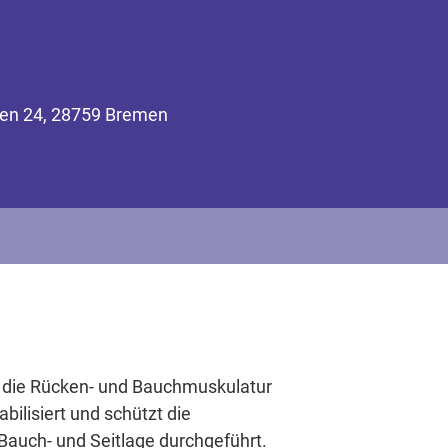
den 24, 28759 Bremen
g die Rücken- und Bauchmuskulatur
bilisiert und schützt die
Bauch- und Seitlage durchgeführt.