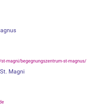
Magnus
e/st-magni/begegnungszentrum-st-magnus/
 St. Magni
de